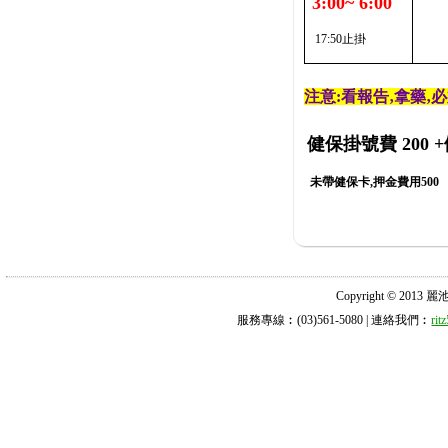
3:00~ 6:00
17:50止掛
注意:看報告‚拿藥‚
健保掛號費 200
+
未帶健保卡,押金費用500
Copyright © 2013 麗池診所
服務專線︰(03)561-5080 | 連絡我們︰
ri