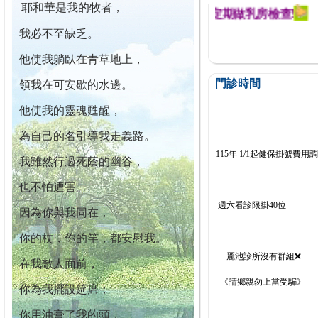
耶和華是我的牧者，
幕迄今已篩檢出1700位乳癌患者,提醒您定期做乳房檢查!
我必不至缺乏。
他使我躺臥在青草地上，
門診時間
領我在可安歇的水邊。
他使我的靈魂甦醒，
為自己的名引導我走義路。
115年 1/1起健保掛號費用
我雖然行過死蔭的幽谷，
也不怕遭害。
週六看診限掛40位
因為你與我同在，
你的杖，你的竿，都安慰我。
麗池診所沒有群組❌
在我敵人面前，
《請鄉親勿上當受騙》
你為我擺設筵席；
你用油膏了我的頭，