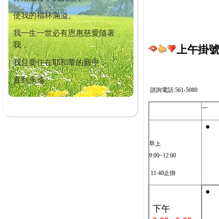
使我的福杯滿溢。
我一生一世必有恩惠慈愛隨著
我，
上午掛號截
我且要住在耶和華的殿中，
直到永遠。
諮詢電話:561-5080
一
●
早上
9:00~12:00
11:40止掛
●
下午