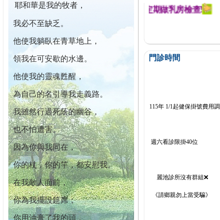
耶和華是我的牧者，
迄今已篩檢出1700位乳癌患者,提醒您定期做乳房檢查!
我必不至缺乏。
他使我躺臥在青草地上，
門診時間
領我在可安歇的水邊。
他使我的靈魂甦醒，
為自己的名引導我走義路。
115年 1/1起健保掛號費用
我雖然行過死蔭的幽谷，
也不怕遭害。
週六看診限掛40位
因為你與我同在，
你的杖，你的竿，都安慰我。
麗池診所沒有群組❌
在我敵人面前，
《請鄉親勿上當受騙》
你為我擺設筵席；
你用油膏了我的頭，