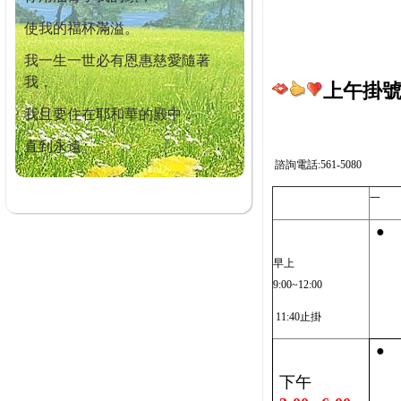
使我的福杯滿溢。
我一生一世必有恩惠慈愛隨著
我，
上午掛號截
我且要住在耶和華的殿中，
直到永遠。
諮詢電話:561-5080
一
●
早上
9:00~12:00
11:40止掛
●
下午