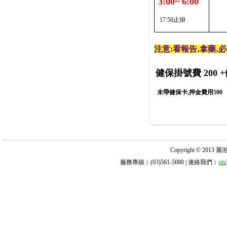
3:00~ 6:00
17:50止掛
注意:看報告‚拿藥‚
健保掛號費 200
+
未帶健保卡,押金費用500
Copyright © 2013 麗池診所
服務專線︰(03)561-5080 | 連絡我們︰
ri