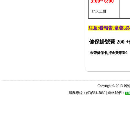
3:00~ 6:00
17:50止掛
注意:看報告‚拿藥‚
健保掛號費 200
+
未帶健保卡,押金費用500
Copyright © 2013 麗池診所
服務專線︰(03)561-5080 | 連絡我們︰
ri