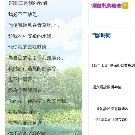
耶和華是我的牧者，
迄今已篩檢出1700位乳癌患者,提醒您定期做乳房檢查!
我必不至缺乏。
他使我躺臥在青草地上，
門診時間
領我在可安歇的水邊。
他使我的靈魂甦醒，
為自己的名引導我走義路。
115年 1/1起健保掛號費用
我雖然行過死蔭的幽谷，
也不怕遭害。
週六看診限掛40位
因為你與我同在，
你的杖，你的竿，都安慰我。
麗池診所沒有群組❌
在我敵人面前，
《請鄉親勿上當受騙》
你為我擺設筵席；
你用油膏了我的頭，