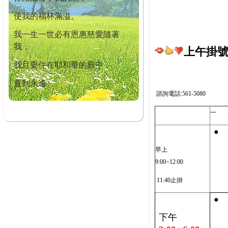
使我的福杯滿溢。
我一生一世必有恩惠慈愛隨著
我，
上午掛號截
我且要住在耶和華的殿中，
直到永遠。
諮詢電話:561-5080
一
●
早上
9:00~12:00
11:40止掛
●
下午