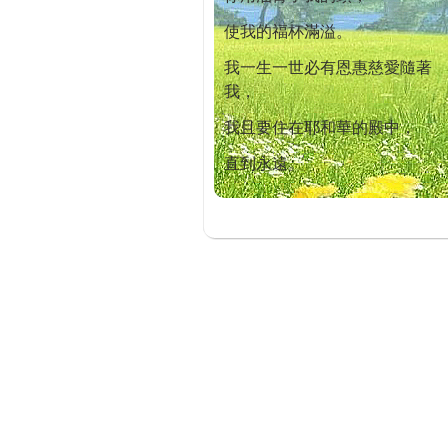
使我的福杯滿溢。
我一生一世必有恩惠慈愛隨著
我，
我且要住在耶和華的殿中，
直到永遠。