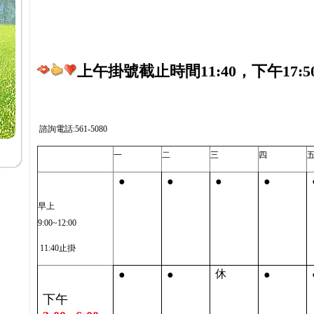
上午掛號截止時間11:40，下午17:5
諮詢電話:561-5080
一
二
三
四
●
●
●
●
早上
9:00~12:00
11:40止掛
●
●
●
休
下午