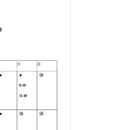
0
五
六
日
●
●
休
8:30-
11:40
●
休
休