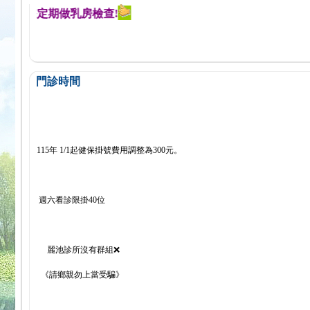
醒您定期做乳房檢查!
門診時間
115年 1/1起健保掛號費用調整為300元。
週六看診限掛40位
麗池診所沒有群組❌
《請鄉親勿上當受騙》