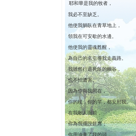
耶和華是我的牧者，
本院自開幕迄今已篩檢出1700位乳癌患者,提
我必不至缺乏。
他使我躺臥在青草地上，
領我在可安歇的水邊。
他使我的靈魂甦醒，
為自己的名引導我走義路。
我雖然行過死蔭的幽谷，
也不怕遭害。
因為你與我同在，
你的杖，你的竿，都安慰我。
在我敵人面前，
你為我擺設筵席；
你用油膏了我的頭，