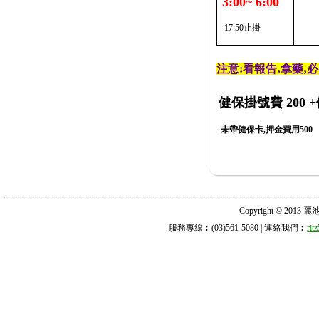
3:00~ 6:00
17:50止掛
注意:看報告‚拿藥‚
健保掛號費 200
+
未帶健保卡,押金費用500
Copyright © 2013 麗池診所
服務專線︰(03)561-5080 | 連絡我們︰
ri