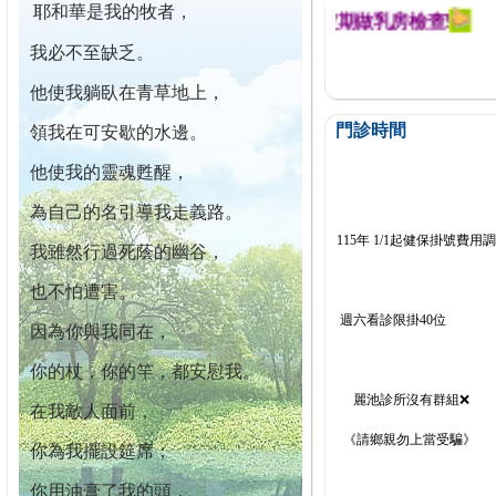
耶和華是我的牧者，
迄今已篩檢出1700位乳癌患者,提醒您定期做乳房檢查!
我必不至缺乏。
他使我躺臥在青草地上，
門診時間
領我在可安歇的水邊。
他使我的靈魂甦醒，
為自己的名引導我走義路。
115年 1/1起健保掛號費用
我雖然行過死蔭的幽谷，
也不怕遭害。
週六看診限掛40位
因為你與我同在，
你的杖，你的竿，都安慰我。
麗池診所沒有群組❌
在我敵人面前，
《請鄉親勿上當受騙》
你為我擺設筵席；
你用油膏了我的頭，