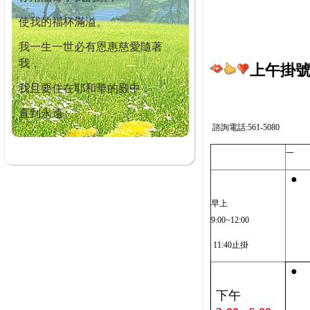
使我的福杯滿溢。
我一生一世必有恩惠慈愛隨著
我，
上午掛號截
我且要住在耶和華的殿中，
直到永遠。
諮詢電話:561-5080
一
●
早上
9:00~12:00
11:40止掛
●
下午