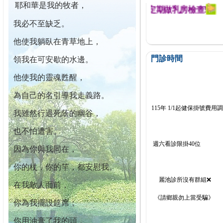
耶和華是我的牧者，
幕迄今已篩檢出1700位乳癌患者,提醒您定期做乳房檢查!
我必不至缺乏。
他使我躺臥在青草地上，
門診時間
領我在可安歇的水邊。
他使我的靈魂甦醒，
為自己的名引導我走義路。
115年 1/1起健保掛號費用
我雖然行過死蔭的幽谷，
也不怕遭害。
週六看診限掛40位
因為你與我同在，
你的杖，你的竿，都安慰我。
麗池診所沒有群組❌
在我敵人面前，
《請鄉親勿上當受騙》
你為我擺設筵席；
你用油膏了我的頭，