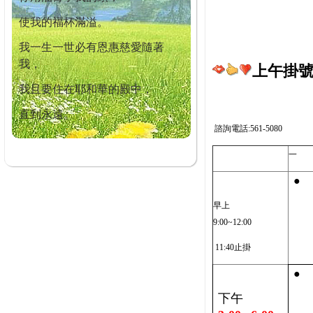
使我的福杯滿溢。
我一生一世必有恩惠慈愛隨著
我，
上午掛號截
我且要住在耶和華的殿中，
直到永遠。
諮詢電話:561-5080
一
●
早上
9:00~12:00
11:40止掛
●
下午