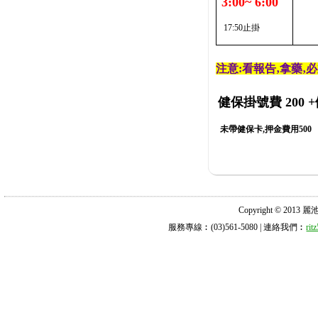
3:00~ 6:00
17:50止掛
注意:看報告‚拿藥‚
健保掛號費 200
+
未帶健保卡,押金費用500
Copyright © 2013 麗池診所
服務專線︰(03)561-5080 | 連絡我們︰
ri