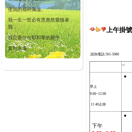
使我的福杯滿溢。
我一生一世必有恩惠慈愛隨著
我，
上午掛號截
我且要住在耶和華的殿中，
直到永遠。
諮詢電話:561-5080
一
●
早上
9:00~12:00
11:40止掛
●
下午