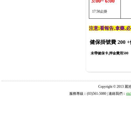
3:00~ 6:00
17:50止掛
注意:看報告‚拿藥‚
健保掛號費 200
+
未帶健保卡,押金費用500
Copyright © 2013 麗池診所
服務專線︰(03)561-5080 | 連絡我們︰
ri