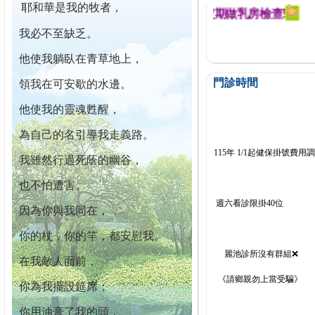
耶和華是我的牧者，
迄今已篩檢出1700位乳癌患者,提醒您定期做乳房檢查!
我必不至缺乏。
他使我躺臥在青草地上，
門診時間
領我在可安歇的水邊。
他使我的靈魂甦醒，
為自己的名引導我走義路。
115年 1/1起健保掛號費用
我雖然行過死蔭的幽谷，
也不怕遭害。
週六看診限掛40位
因為你與我同在，
你的杖，你的竿，都安慰我。
麗池診所沒有群組❌
在我敵人面前，
《請鄉親勿上當受騙》
你為我擺設筵席；
你用油膏了我的頭，