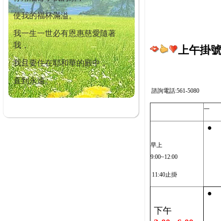
使我的福杯滿溢。
我一生一世必有恩惠慈愛隨著
我，
上午掛號截
我且要住在耶和華的殿中，
直到永遠。
諮詢電話:561-5080
一
●
早上
9:00~12:00
11:40止掛
●
下午