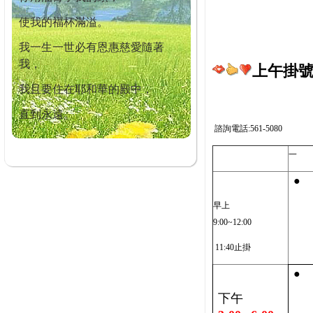
使我的福杯滿溢。
我一生一世必有恩惠慈愛隨著
我，
上午掛號截
我且要住在耶和華的殿中，
直到永遠。
諮詢電話:561-5080
一
●
早上
9:00~12:00
11:40止掛
●
下午