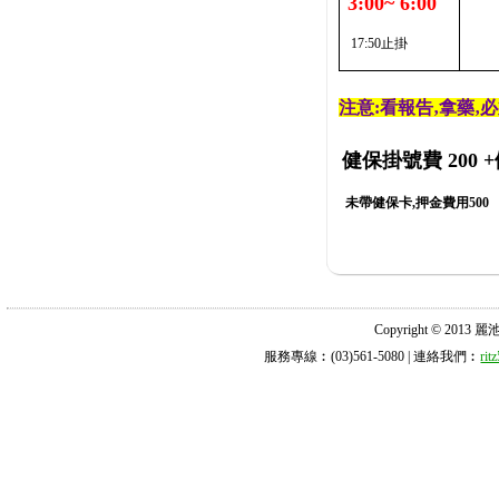
3:00~ 6:00
17:50止掛
注意:看報告‚拿藥‚
健保掛號費 200
+
未帶健保卡,押金費用500
Copyright © 2013 麗池診所
服務專線︰(03)561-5080 | 連絡我們︰
ri