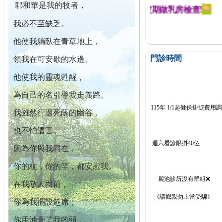
耶和華是我的牧者，
迄今已篩檢出1700位乳癌患者,提醒您定期做乳房檢查!
我必不至缺乏。
他使我躺臥在青草地上，
門診時間
領我在可安歇的水邊。
他使我的靈魂甦醒，
為自己的名引導我走義路。
115年 1/1起健保掛號費用
我雖然行過死蔭的幽谷，
也不怕遭害。
週六看診限掛40位
因為你與我同在，
你的杖，你的竿，都安慰我。
麗池診所沒有群組❌
在我敵人面前，
《請鄉親勿上當受騙》
你為我擺設筵席；
你用油膏了我的頭，