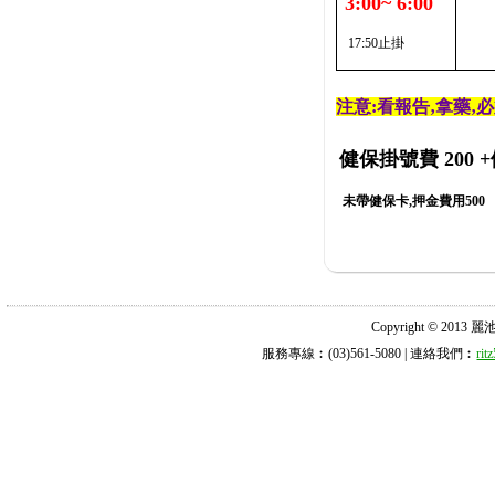
3:00~ 6:00
17:50止掛
注意:看報告‚拿藥‚
健保掛號費 200
+
未帶健保卡,押金費用500
Copyright © 2013 麗池診所
服務專線︰(03)561-5080 | 連絡我們︰
ri