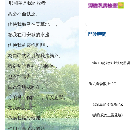
耶和華是我的牧者，
迄今已篩檢出1700位乳癌患者,提醒您定期做乳房檢查!
我必不至缺乏。
他使我躺臥在青草地上，
門診時間
領我在可安歇的水邊。
他使我的靈魂甦醒，
為自己的名引導我走義路。
115年 1/1起健保掛號費用
我雖然行過死蔭的幽谷，
也不怕遭害。
週六看診限掛40位
因為你與我同在，
你的杖，你的竿，都安慰我。
麗池診所沒有群組❌
在我敵人面前，
《請鄉親勿上當受騙》
你為我擺設筵席；
你用油膏了我的頭，