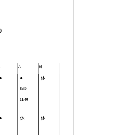
0
五
六
日
●
●
休
8:30-
11:40
●
休
休