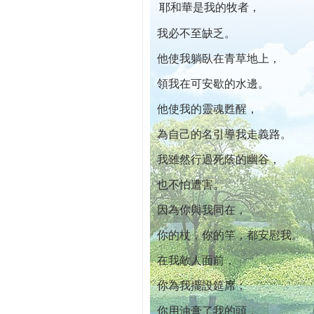
耶和華是我的牧者，
本院自開幕迄今已篩檢出1700位乳癌患者,提
我必不至缺乏。
他使我躺臥在青草地上，
領我在可安歇的水邊。
他使我的靈魂甦醒，
為自己的名引導我走義路。
我雖然行過死蔭的幽谷，
也不怕遭害。
因為你與我同在，
你的杖，你的竿，都安慰我。
在我敵人面前，
你為我擺設筵席；
你用油膏了我的頭，