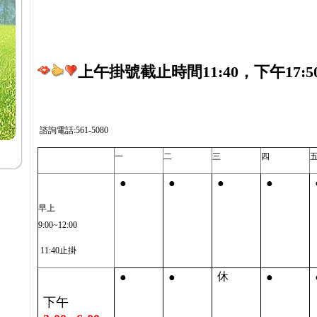
上午掛號截止時間11:40，下午17:5
諮詢電話:561-5080
一
二
三
四
●
●
●
●
早上
9:00~12:00
11:40止掛
●
●
●
休
下午