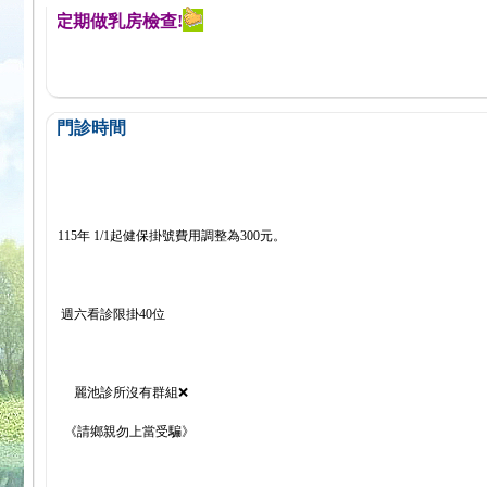
醒您定期做乳房檢查!
門診時間
115年 1/1起健保掛號費用調整為300元。
週六看診限掛40位
麗池診所沒有群組❌
《請鄉親勿上當受騙》