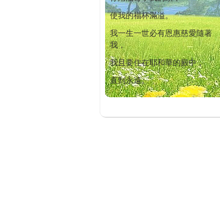
使我的福杯滿溢。
我一生一世必有恩惠慈愛隨著
我，
我且要住在耶和華的殿中，
直到永遠。