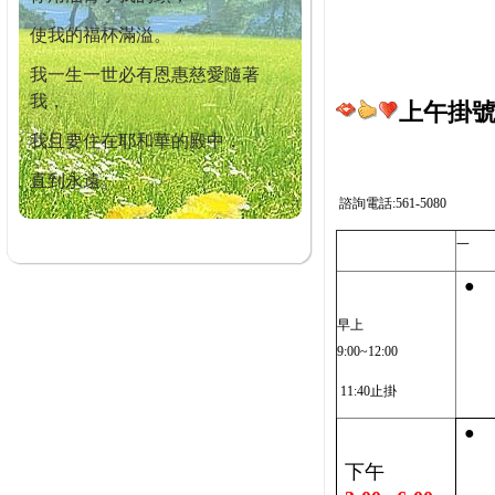
使我的福杯滿溢。
我一生一世必有恩惠慈愛隨著
我，
上午掛號截
我且要住在耶和華的殿中，
直到永遠。
諮詢電話:561-5080
一
●
早上
9:00~12:00
11:40止掛
●
下午