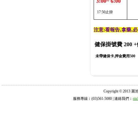
3:00~ 6:00
17:50止掛
注意:看報告‚拿藥‚
健保掛號費 200
+
未帶健保卡,押金費用500
Copyright © 2013 麗池診所
服務專線︰(03)561-5080 | 連絡我們︰
ri