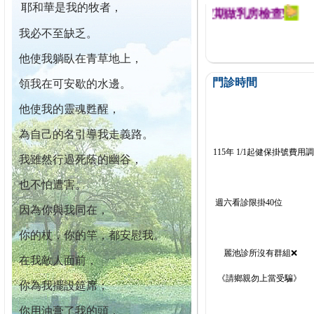
耶和華是我的牧者，
迄今已篩檢出1700位乳癌患者,提醒您定期做乳房檢查!
我必不至缺乏。
他使我躺臥在青草地上，
門診時間
領我在可安歇的水邊。
他使我的靈魂甦醒，
為自己的名引導我走義路。
115年 1/1起健保掛號費用
我雖然行過死蔭的幽谷，
也不怕遭害。
週六看診限掛40位
因為你與我同在，
你的杖，你的竿，都安慰我。
麗池診所沒有群組❌
在我敵人面前，
《請鄉親勿上當受騙》
你為我擺設筵席；
你用油膏了我的頭，