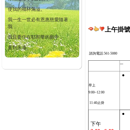
使我的福杯滿溢。
我一生一世必有恩惠慈愛隨著
我，
上午掛號截
我且要住在耶和華的殿中，
直到永遠。
諮詢電話:561-5080
一
●
早上
9:00~12:00
11:40止掛
●
下午