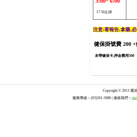
3:00~ 6:00
17:50止掛
注意:看報告‚拿藥‚
健保掛號費 200
+
未帶健保卡,押金費用500
Copyright © 2013 麗池診所
服務專線︰(03)561-5080 | 連絡我們︰
ri