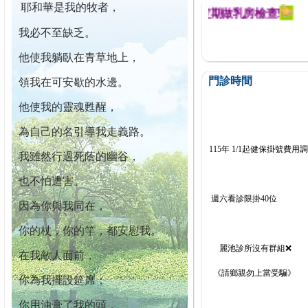
耶和華是我的牧者，
迄今已篩檢出1700位乳癌患者,提醒您定期做乳房檢查!
我必不至缺乏。
他使我躺臥在青草地上，
門診時間
領我在可安歇的水邊。
他使我的靈魂甦醒，
為自己的名引導我走義路。
115年 1/1起健保掛號費用
我雖然行過死蔭的幽谷，
也不怕遭害。
週六看診限掛40位
因為你與我同在，
你的杖，你的竿，都安慰我。
麗池診所沒有群組❌
在我敵人面前，
《請鄉親勿上當受騙》
你為我擺設筵席；
你用油膏了我的頭，