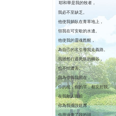
耶和華是我的牧者，
本院自開幕迄今已篩檢出1700位乳癌患者,提
我必不至缺乏。
他使我躺臥在青草地上，
領我在可安歇的水邊。
他使我的靈魂甦醒，
為自己的名引導我走義路。
我雖然行過死蔭的幽谷，
也不怕遭害。
因為你與我同在，
你的杖，你的竿，都安慰我。
在我敵人面前，
你為我擺設筵席；
你用油膏了我的頭，