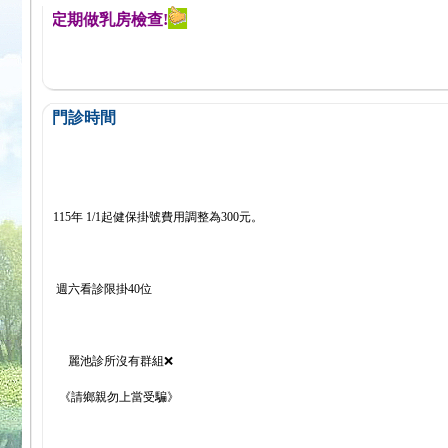
醒您定期做乳房檢查!
門診時間
115年 1/1起健保掛號費用調整為300元。
週六看診限掛40位
麗池診所沒有群組❌
《請鄉親勿上當受騙》