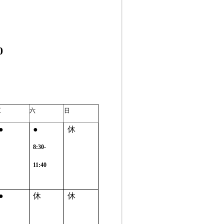
0
五
六
日
●
●
休
8:30-
11:40
●
休
休