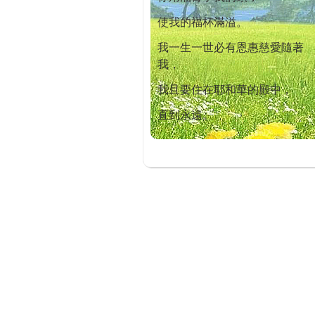
使我的福杯滿溢。
我一生一世必有恩惠慈愛隨著
我，
我且要住在耶和華的殿中，
直到永遠。