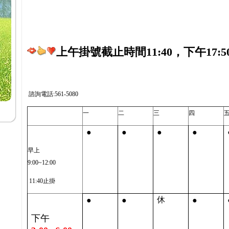
上午掛號截止時間11:40，下午17:5
諮詢電話:561-5080
一
二
三
四
●
●
●
●
早上
9:00~12:00
11:40止掛
●
●
●
休
下午