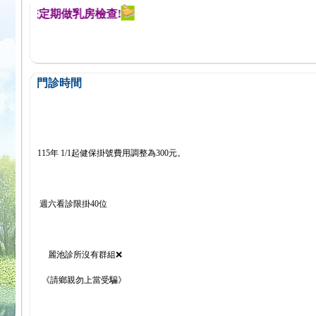
醒您定期做乳房檢查!
門診時間
115年 1/1起健保掛號費用調整為300元。
週六看診限掛40位
麗池診所沒有群組❌
《請鄉親勿上當受騙》