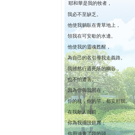
耶和華是我的牧者，
本院自開幕迄今已篩檢出1700位乳癌患者,提
我必不至缺乏。
他使我躺臥在青草地上，
領我在可安歇的水邊。
他使我的靈魂甦醒，
為自己的名引導我走義路。
我雖然行過死蔭的幽谷，
也不怕遭害。
因為你與我同在，
你的杖，你的竿，都安慰我。
在我敵人面前，
你為我擺設筵席；
你用油膏了我的頭，