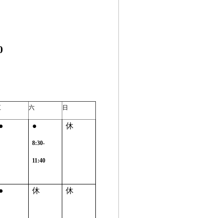
0
五
六
日
●
●
休
8:30-
11:40
●
休
休