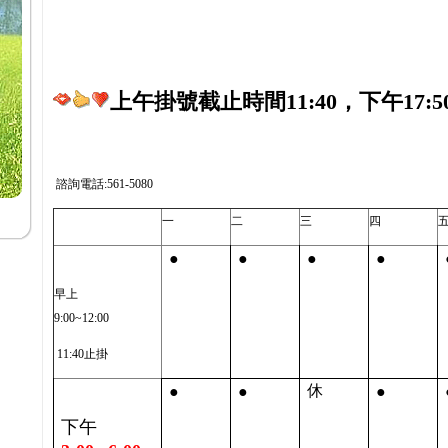
上午掛號截止時間11:40，下午17:5
諮詢電話:561-5080
一
二
三
四
●
●
●
●
早上
9:00~12:00
11:40止掛
●
●
●
休
下午