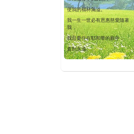
使我的福杯滿溢。
我一生一世必有恩惠慈愛隨著
我，
我且要住在耶和華的殿中，
直到永遠。