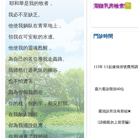
耶和華是我的牧者，
迄今已篩檢出1700位乳癌患者,提醒您定期做乳房檢查!
我必不至缺乏。
他使我躺臥在青草地上，
門診時間
領我在可安歇的水邊。
他使我的靈魂甦醒，
為自己的名引導我走義路。
115年 1/1起健保掛號費用
我雖然行過死蔭的幽谷，
也不怕遭害。
週六看診限掛40位
因為你與我同在，
你的杖，你的竿，都安慰我。
麗池診所沒有群組❌
在我敵人面前，
《請鄉親勿上當受騙》
你為我擺設筵席；
你用油膏了我的頭，