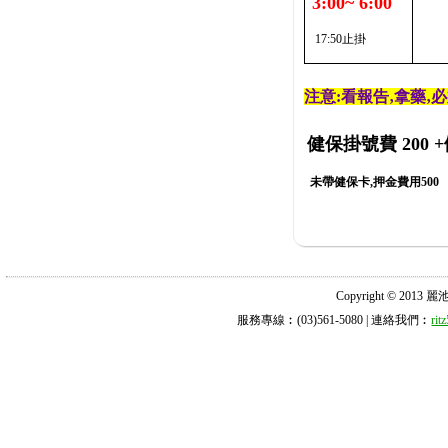
3:00~ 6:00
17:50止掛
注意:看報告‚拿藥‚
健保掛號費 200
+
未帶健保卡,押金費用500
Copyright © 2013 麗池診所
服務專線︰(03)561-5080 | 連絡我們︰
ri