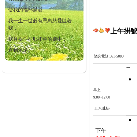
使我的福杯滿溢。
我一生一世必有恩惠慈愛隨著
我，
上午掛號截
我且要住在耶和華的殿中，
直到永遠。
諮詢電話:561-5080
一
●
早上
9:00~12:00
11:40止掛
●
下午