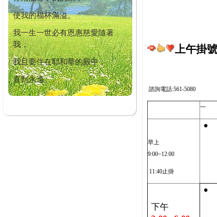
使我的福杯滿溢。
我一生一世必有恩惠慈愛隨著
我，
上午掛號截
我且要住在耶和華的殿中，
直到永遠。
諮詢電話:561-5080
一
●
早上
9:00~12:00
11:40止掛
●
下午