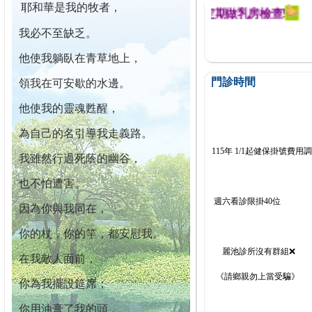
耶和華是我的牧者，
迄今已篩檢出1700位乳癌患者,提醒您定期做乳房檢查!
我必不至缺乏。
他使我躺臥在青草地上，
門診時間
領我在可安歇的水邊。
他使我的靈魂甦醒，
為自己的名引導我走義路。
115年 1/1起健保掛號費用
我雖然行過死蔭的幽谷，
也不怕遭害。
週六看診限掛40位
因為你與我同在，
你的杖，你的竿，都安慰我。
麗池診所沒有群組❌
在我敵人面前，
《請鄉親勿上當受騙》
你為我擺設筵席；
你用油膏了我的頭，