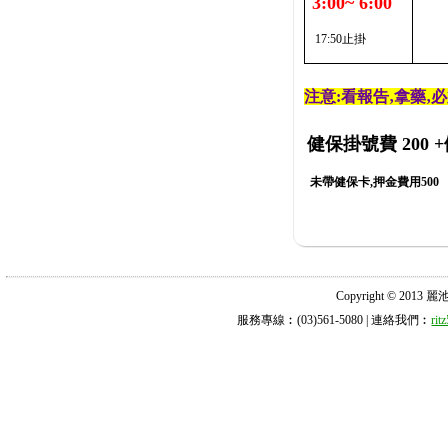
3:00~ 6:00
17:50止掛
注意:看報告‚拿藥‚
健保掛號費 200
+
未帶健保卡,押金費用500
Copyright © 2013 麗池診所
服務專線︰(03)561-5080 | 連絡我們︰
ri