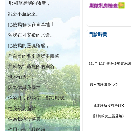
耶和華是我的牧者，
迄今已篩檢出1700位乳癌患者,提醒您定期做乳房檢查!
我必不至缺乏。
他使我躺臥在青草地上，
門診時間
領我在可安歇的水邊。
他使我的靈魂甦醒，
為自己的名引導我走義路。
115年 1/1起健保掛號費用
我雖然行過死蔭的幽谷，
也不怕遭害。
週六看診限掛40位
因為你與我同在，
你的杖，你的竿，都安慰我。
麗池診所沒有群組❌
在我敵人面前，
《請鄉親勿上當受騙》
你為我擺設筵席；
你用油膏了我的頭，