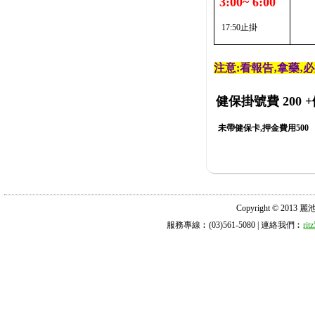
3:00~ 6:00
17:50止掛
注意:看報告‚拿藥‚
健保掛號費 200
+
未帶健保卡,押金費用500
Copyright © 2013 麗池診所
服務專線︰(03)561-5080 | 連絡我們︰
ri