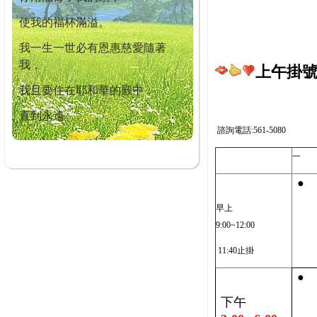
使我的福杯滿溢。
我一生一世必有恩惠慈愛隨著
我，
上午掛號截
我且要住在耶和華的殿中，
直到永遠。
諮詢電話:561-5080
一
●
早上
9:00~12:00
11:40止掛
●
下午