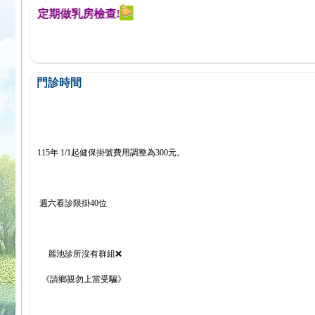
醒您定期做乳房檢查!
門診時間
115年 1/1起健保掛號費用調整為300元。
週六看診限掛40位
麗池診所沒有群組❌
《請鄉親勿上當受騙》