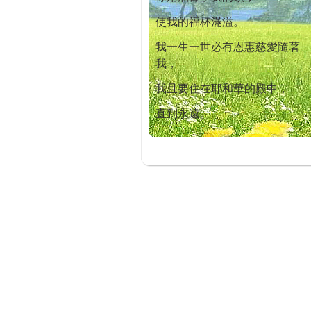
使我的福杯滿溢。
我一生一世必有恩惠慈愛隨著
我，
我且要住在耶和華的殿中，
直到永遠。