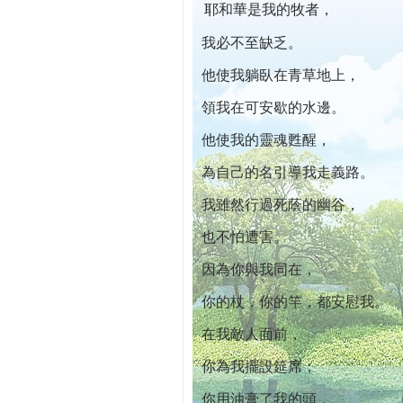
耶和華是我的牧者，
本院自開幕迄今已篩檢出1700位乳癌患者,提
我必不至缺乏。
他使我躺臥在青草地上，
領我在可安歇的水邊。
他使我的靈魂甦醒，
為自己的名引導我走義路。
我雖然行過死蔭的幽谷，
也不怕遭害。
因為你與我同在，
你的杖，你的竿，都安慰我。
在我敵人面前，
你為我擺設筵席；
你用油膏了我的頭，