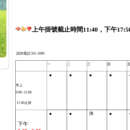
上午掛號截止時間11:40，下午17:5
諮詢電話:561-5080
一
二
三
四
●
●
●
●
早上
9:00~12:00
11:40止掛
●
●
●
休
下午