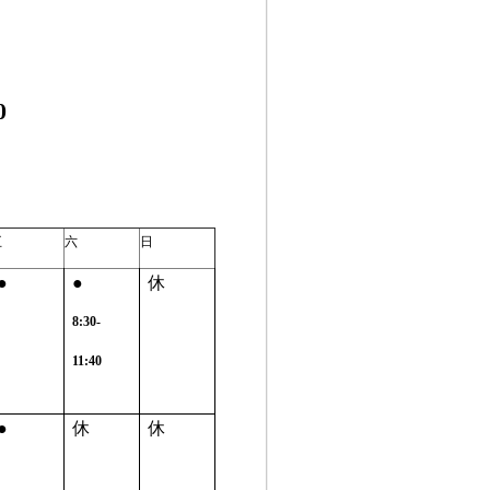
0
五
六
日
●
●
休
8:30-
11:40
●
休
休