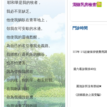
耶和華是我的牧者，
迄今已篩檢出1700位乳癌患者,提醒您定期做乳房檢查!
我必不至缺乏。
他使我躺臥在青草地上，
門診時間
領我在可安歇的水邊。
他使我的靈魂甦醒，
為自己的名引導我走義路。
115年 1/1起健保掛號費用
我雖然行過死蔭的幽谷，
也不怕遭害。
週六看診限掛40位
因為你與我同在，
你的杖，你的竿，都安慰我。
麗池診所沒有群組❌
在我敵人面前，
《請鄉親勿上當受騙》
你為我擺設筵席；
你用油膏了我的頭，