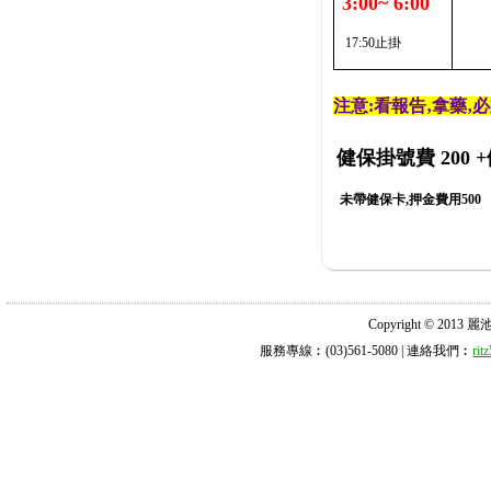
3:00~ 6:00
17:50止掛
注意:看報告‚拿藥‚
健保掛號費 200
+
未帶健保卡,押金費用500
Copyright © 2013 麗池診所
服務專線︰(03)561-5080 | 連絡我們︰
ri