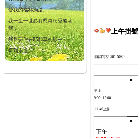
使我的福杯滿溢。
我一生一世必有恩惠慈愛隨著
我，
上午掛號截
我且要住在耶和華的殿中，
直到永遠。
諮詢電話:561-5080
一
●
早上
9:00~12:00
11:40止掛
●
下午