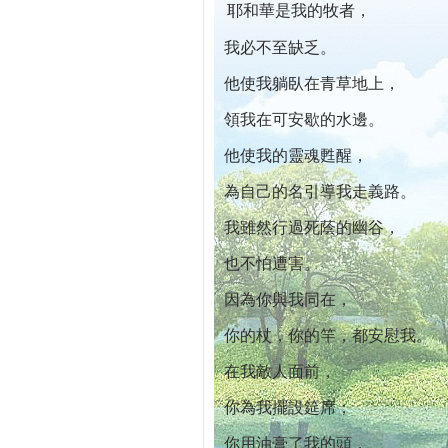
耶和華是我的牧者，
本院自開幕迄今已篩檢出1700位乳癌患者,提
我必不至缺乏。
他使我躺臥在青草地上，
領我在可安歇的水邊。
他使我的靈魂甦醒，
為自己的名引導我走義路。
我雖然行過死蔭的幽谷，
也不怕遭害。
因為你與我同在，
你的杖，你的竿，都安慰我。
在我敵人面前，
你為我擺設筵席；
你用油膏了我的頭，