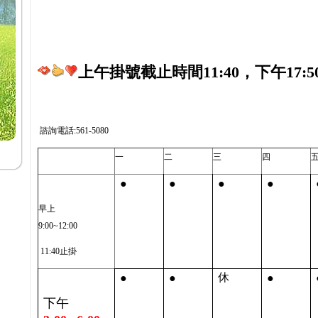
上午掛號截止時間11:40，下午17:5
諮詢電話:561-5080
一
二
三
四
●
●
●
●
早上
9:00~12:00
11:40止掛
●
●
●
休
下午