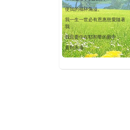
使我的福杯滿溢。
我一生一世必有恩惠慈愛隨著
我，
我且要住在耶和華的殿中，
直到永遠。