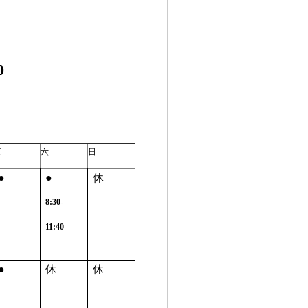
0
五
六
日
●
●
休
8:30-
11:40
●
休
休