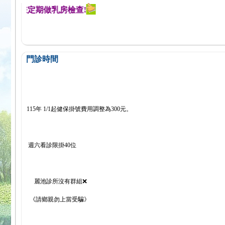
醒您定期做乳房檢查!
門診時間
115年 1/1起健保掛號費用調整為300元。
週六看診限掛40位
麗池診所沒有群組❌
《請鄉親勿上當受騙》