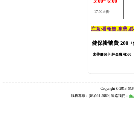
3:00~ 6:00
17:50止掛
注意:看報告‚拿藥‚
健保掛號費 200
+
未帶健保卡,押金費用500
Copyright © 2013 麗池診所
服務專線︰(03)561-5080 | 連絡我們︰
ri