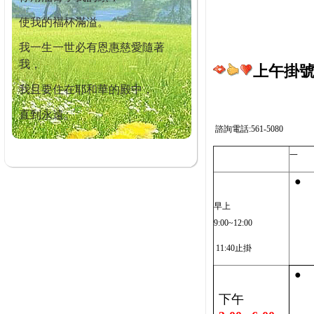
使我的福杯滿溢。
我一生一世必有恩惠慈愛隨著
我，
上午掛號截
我且要住在耶和華的殿中，
直到永遠。
諮詢電話:561-5080
一
●
早上
9:00~12:00
11:40止掛
●
下午