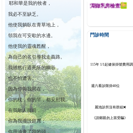
耶和華是我的牧者，
幕迄今已篩檢出1700位乳癌患者,提醒您定期做乳房檢查!
我必不至缺乏。
他使我躺臥在青草地上，
門診時間
領我在可安歇的水邊。
他使我的靈魂甦醒，
為自己的名引導我走義路。
115年 1/1起健保掛號費用
我雖然行過死蔭的幽谷，
也不怕遭害。
週六看診限掛40位
因為你與我同在，
你的杖，你的竿，都安慰我。
麗池診所沒有群組❌
在我敵人面前，
《請鄉親勿上當受騙》
你為我擺設筵席；
你用油膏了我的頭，