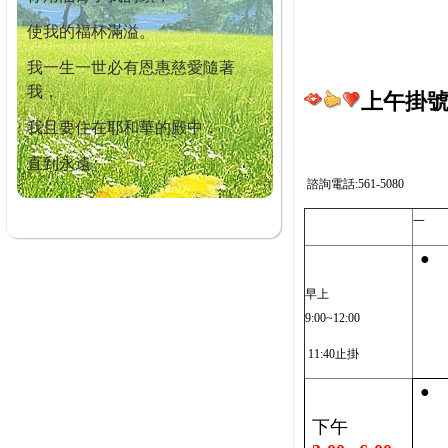
使我的福杯滿溢。
我一生一世必有恩惠慈愛隨著
我，
上午掛號截
我且要住在耶和華的殿中，
直到永遠。
諮詢電話:561-5080
一
●
早上
9:00~12:00
11:40止掛
●
下午