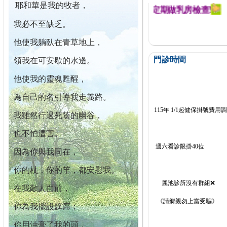
耶和華是我的牧者，
幕迄今已篩檢出1700位乳癌患者,提醒您定期做乳房檢查!
我必不至缺乏。
他使我躺臥在青草地上，
門診時間
領我在可安歇的水邊。
他使我的靈魂甦醒，
為自己的名引導我走義路。
115年 1/1起健保掛號費用
我雖然行過死蔭的幽谷，
也不怕遭害。
週六看診限掛40位
因為你與我同在，
你的杖，你的竿，都安慰我。
麗池診所沒有群組❌
在我敵人面前，
《請鄉親勿上當受騙》
你為我擺設筵席；
你用油膏了我的頭，