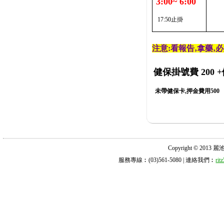
3:00~ 6:00
17:50止掛
注意:看報告‚拿藥‚
健保掛號費 200
+
未帶健保卡,押金費用500
Copyright © 2013 麗池診所
服務專線︰(03)561-5080 | 連絡我們︰
ri