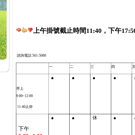
上午掛號截止時間11:40，下午17:5
諮詢電話:561-5080
一
二
三
四
●
●
●
●
早上
9:00~12:00
11:40止掛
●
●
●
休
下午