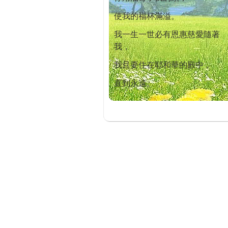
使我的福杯滿溢。
我一生一世必有恩惠慈愛隨著
我，
我且要住在耶和華的殿中，
直到永遠。