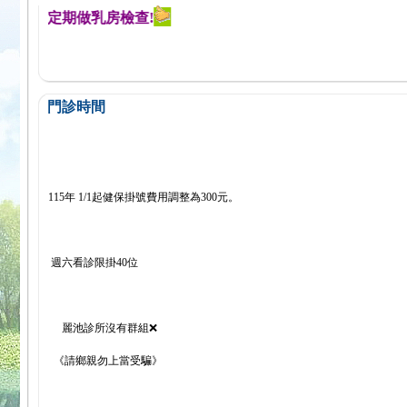
醒您定期做乳房檢查!
門診時間
115年 1/1起健保掛號費用調整為300元。
週六看診限掛40位
麗池診所沒有群組❌
《請鄉親勿上當受騙》