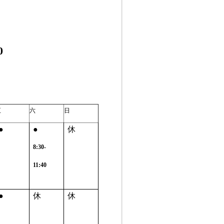
0
五
六
日
●
●
休
8:30-
11:40
●
休
休