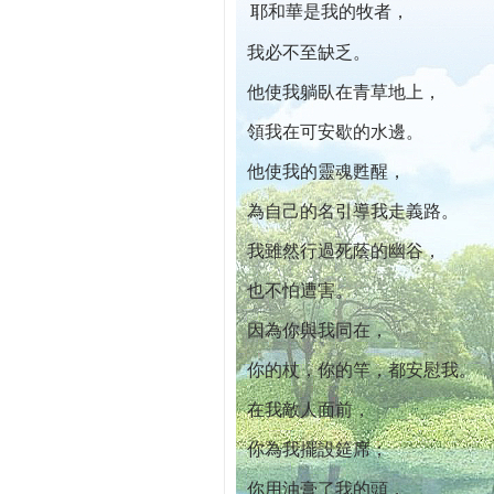
耶和華是我的牧者，
本院自開幕迄今已篩檢出1700位乳癌患者,提
我必不至缺乏。
他使我躺臥在青草地上，
領我在可安歇的水邊。
他使我的靈魂甦醒，
為自己的名引導我走義路。
我雖然行過死蔭的幽谷，
也不怕遭害。
因為你與我同在，
你的杖，你的竿，都安慰我。
在我敵人面前，
你為我擺設筵席；
你用油膏了我的頭，