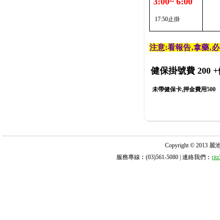
3:00~ 6:00
17:50止掛
注意:看報告‚拿藥‚
健保掛號費 200
+
未帶健保卡,押金費用500
Copyright © 2013 麗池診所
服務專線︰(03)561-5080 | 連絡我們︰
ri