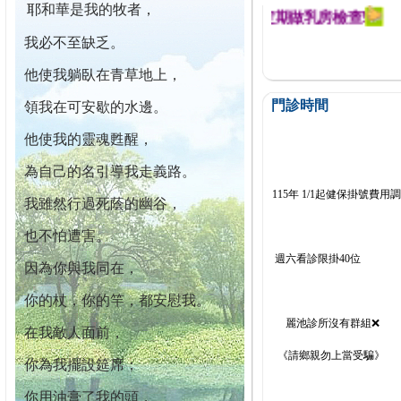
耶和華是我的牧者，
迄今已篩檢出1700位乳癌患者,提醒您定期做乳房檢查!
我必不至缺乏。
他使我躺臥在青草地上，
門診時間
領我在可安歇的水邊。
他使我的靈魂甦醒，
為自己的名引導我走義路。
115年 1/1起健保掛號費用
我雖然行過死蔭的幽谷，
也不怕遭害。
週六看診限掛40位
因為你與我同在，
你的杖，你的竿，都安慰我。
麗池診所沒有群組❌
在我敵人面前，
《請鄉親勿上當受騙》
你為我擺設筵席；
你用油膏了我的頭，