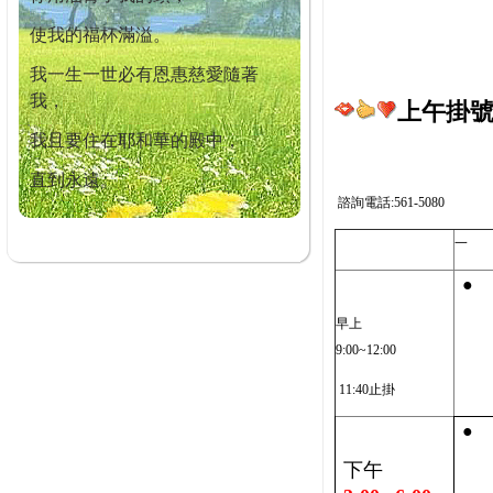
使我的福杯滿溢。
我一生一世必有恩惠慈愛隨著
我，
上午掛號截
我且要住在耶和華的殿中，
直到永遠。
諮詢電話:561-5080
一
●
早上
9:00~12:00
11:40止掛
●
下午