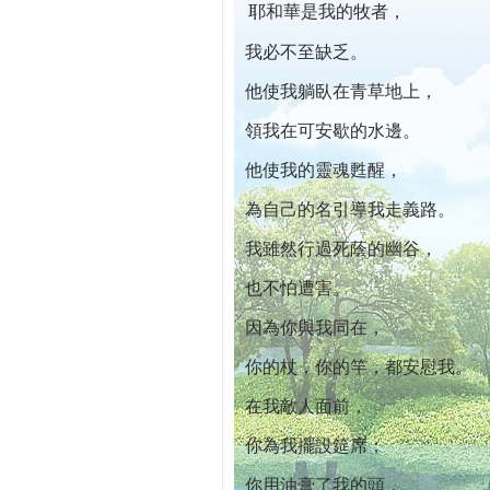
耶和華是我的牧者，
本院自開幕迄今已篩檢出1700位乳癌患者,提
我必不至缺乏。
他使我躺臥在青草地上，
領我在可安歇的水邊。
他使我的靈魂甦醒，
為自己的名引導我走義路。
我雖然行過死蔭的幽谷，
也不怕遭害。
因為你與我同在，
你的杖，你的竿，都安慰我。
在我敵人面前，
你為我擺設筵席；
你用油膏了我的頭，