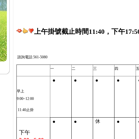
上午掛號截止時間11:40，下午17:5
諮詢電話:561-5080
一
二
三
四
●
●
●
●
早上
9:00~12:00
11:40止掛
●
●
●
休
下午