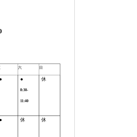
0
五
六
日
●
●
休
8:30-
11:40
●
休
休