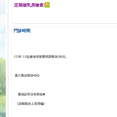
醒您定期做乳房檢查!
門診時間
115年 1/1起健保掛號費用調整為300元。
週六看診限掛40位
麗池診所沒有群組❌
《請鄉親勿上當受騙》