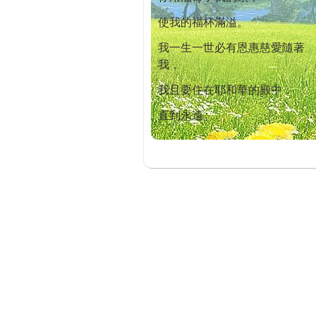
使我的福杯滿溢。
我一生一世必有恩惠慈愛隨著
我，
我且要住在耶和華的殿中，
直到永遠。