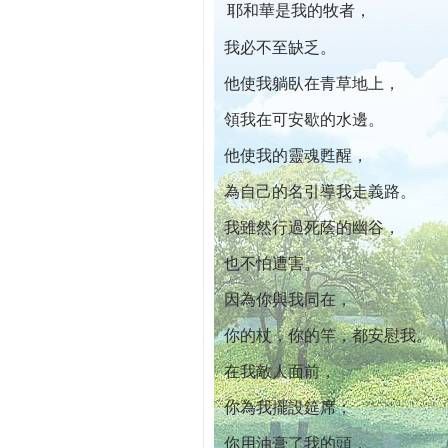
耶和華是我的牧者，
本院自開幕迄今已篩檢出1700位乳癌患者,提
我必不至缺乏。
他使我躺臥在青草地上，
領我在可安歇的水邊。
他使我的靈魂甦醒，
為自己的名引導我走義路。
我雖然行過死蔭的幽谷，
也不怕遭害。
因為你與我同在，
你的杖，你的竿，都安慰我。
在我敵人面前，
你為我擺設筵席；
你用油膏了我的頭，