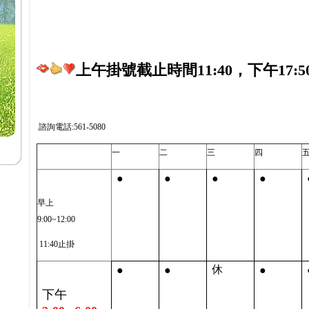
上午掛號截止時間11:40，下午17:5
諮詢電話:561-5080
一
二
三
四
●
●
●
●
早上
9:00~12:00
11:40止掛
●
●
●
休
下午