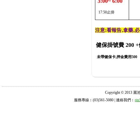
3:00~ 6:00
17:50止掛
注意:看報告‚拿藥‚
健保掛號費 200
+
未帶健保卡,押金費用500
Copyright © 2013 麗池診所
服務專線︰(03)561-5080 | 連絡我們︰
ri