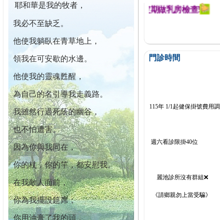
耶和華是我的牧者，
迄今已篩檢出1700位乳癌患者,提醒您定期做乳房檢查!
我必不至缺乏。
他使我躺臥在青草地上，
門診時間
領我在可安歇的水邊。
他使我的靈魂甦醒，
為自己的名引導我走義路。
115年 1/1起健保掛號費用
我雖然行過死蔭的幽谷，
也不怕遭害。
週六看診限掛40位
因為你與我同在，
你的杖，你的竿，都安慰我。
麗池診所沒有群組❌
在我敵人面前，
《請鄉親勿上當受騙》
你為我擺設筵席；
你用油膏了我的頭，