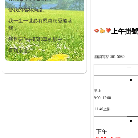
使我的福杯滿溢。
我一生一世必有恩惠慈愛隨著
我，
上午掛號截
我且要住在耶和華的殿中，
直到永遠。
諮詢電話:561-5080
一
●
早上
9:00~12:00
11:40止掛
●
下午