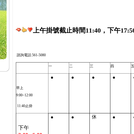
上午掛號截止時間11:40，下午17:5
諮詢電話:561-5080
一
二
三
四
●
●
●
●
早上
9:00~12:00
11:40止掛
●
●
●
休
下午