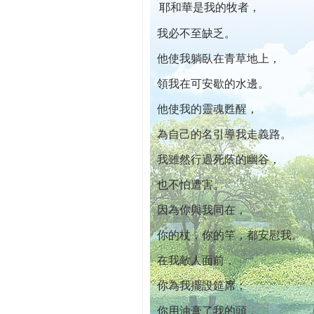
耶和華是我的牧者，
本院自開幕迄今已篩檢出1700位乳癌患者,
我必不至缺乏。
他使我躺臥在青草地上，
領我在可安歇的水邊。
他使我的靈魂甦醒，
為自己的名引導我走義路。
我雖然行過死蔭的幽谷，
也不怕遭害。
因為你與我同在，
你的杖，你的竿，都安慰我。
在我敵人面前，
你為我擺設筵席；
你用油膏了我的頭，