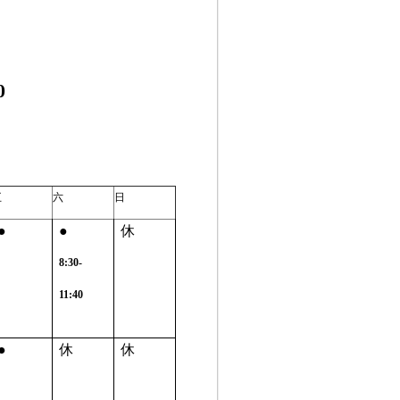
0
五
六
日
●
●
休
8:30-
11:40
●
休
休