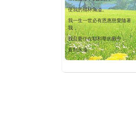
使我的福杯滿溢。
我一生一世必有恩惠慈愛隨著
我，
我且要住在耶和華的殿中，
直到永遠。