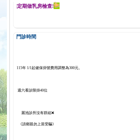
提醒您定期做乳房檢查!
門診時間
115年 1/1起健保掛號費用調整為300元。
週六看診限掛40位
麗池診所沒有群組❌
《請鄉親勿上當受騙》