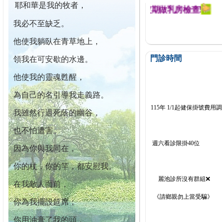
耶和華是我的牧者，
迄今已篩檢出1700位乳癌患者,提醒您定期做乳房檢查!
我必不至缺乏。
他使我躺臥在青草地上，
門診時間
領我在可安歇的水邊。
他使我的靈魂甦醒，
為自己的名引導我走義路。
115年 1/1起健保掛號費用
我雖然行過死蔭的幽谷，
也不怕遭害。
週六看診限掛40位
因為你與我同在，
你的杖，你的竿，都安慰我。
麗池診所沒有群組❌
在我敵人面前，
《請鄉親勿上當受騙》
你為我擺設筵席；
你用油膏了我的頭，