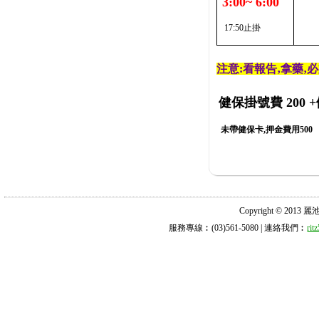
3:00~ 6:00
17:50止掛
注意:看報告‚拿藥‚
健保掛號費 200
+
未帶健保卡,押金費用500
Copyright © 2013 麗池診所
服務專線︰(03)561-5080 | 連絡我們︰
ri