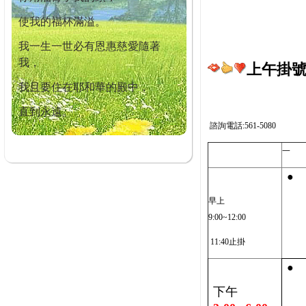
使我的福杯滿溢。
我一生一世必有恩惠慈愛隨著
我，
上午掛號截
我且要住在耶和華的殿中，
直到永遠。
諮詢電話:561-5080
一
●
早上
9:00~12:00
11:40止掛
●
下午