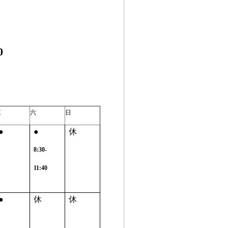
0
五
六
日
●
●
休
8:30-
11:40
●
休
休