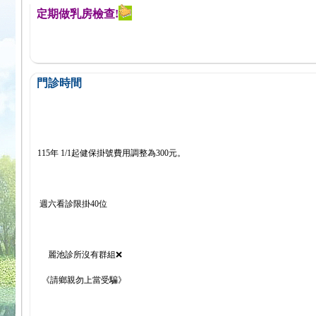
醒您定期做乳房檢查!
門診時間
115年 1/1起健保掛號費用調整為300元。
週六看診限掛40位
麗池診所沒有群組❌
《請鄉親勿上當受騙》