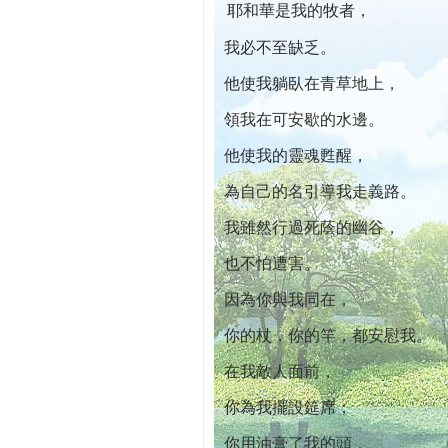
耶和華是我的牧者，
本院自開幕迄今已篩檢出1700位乳癌患者,提
我必不至缺乏。
他使我躺臥在青草地上，
領我在可安歇的水邊。
他使我的靈魂甦醒，
為自己的名引導我走義路。
我雖然行過死蔭的幽谷，
也不怕遭害。
因為你與我同在，
你的杖，你的竿，都安慰我。
在我敵人面前，
你為我擺設筵席；
你用油膏了我的頭，