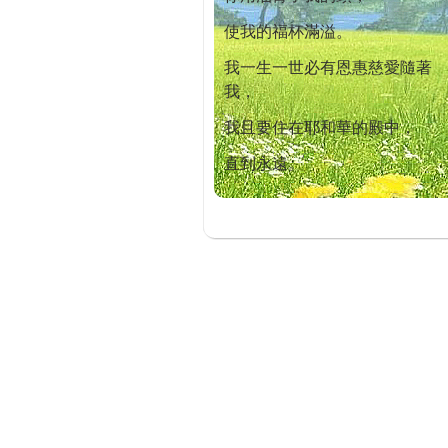
使我的福杯滿溢。
我一生一世必有恩惠慈愛隨著
我，
我且要住在耶和華的殿中，
直到永遠。