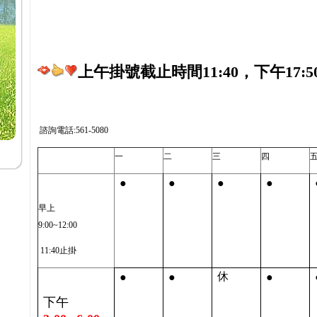
上午掛號截止時間11:40，下午17:5
諮詢電話:561-5080
一
二
三
四
●
●
●
●
早上
9:00~12:00
11:40止掛
●
●
●
休
下午